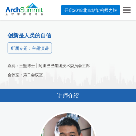
开启2018北京站架构师之旅
创新是人类的自信
所属专题：主题演讲
嘉宾 : 王坚博士 | 阿里巴巴集团技术委员会主席
会议室 : 第二会议室
讲师介绍