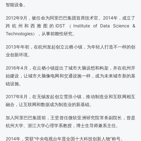
智能设备。
2012年9月，被任命为阿里巴巴集团首席技术官。2014年，成立了
跨杭州和西雅图的iDST（Institute of Data Science &
Technologies），从事前瞻性研究。
2013年年初，在杭州发起创立云栖小镇，为年轻人打造不一样的创
业创新环境。
2016年4月，在云栖小镇提出了城市大脑设想和构架，并在杭州开
始建设，让城市大脑像电网和交通设施一样，成为未来城市新的基
础设施。
2017年8月，在无锡发起创立雪浪小镇，推动制造业和互联网相互
融合，让互联网和数据成为制造业的新基础。
加入阿里巴巴集团前，王坚曾任微软亚洲研究院常务副院长，曾是
杭州大学、浙江大学心理学系教授，博士生导师兼系主任。
2014年，荣获“中央电视台年度全国十大科技创新人物”称号。